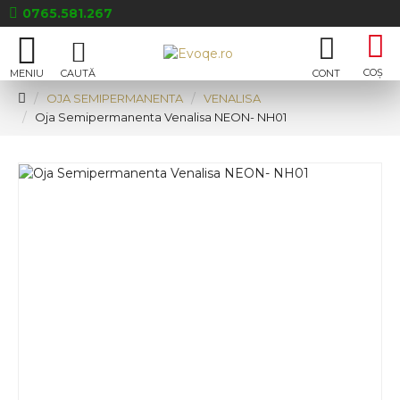
0765.581.267
OJA SEMIPERMANENTA
VENALISA
Oja Semipermanenta Venalisa NEON- NH01