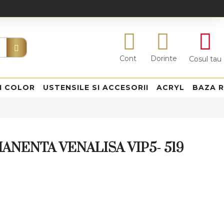
Cont
Dorinte
Cosul tau
I COLOR
USTENSILE SI ACCESORII
ACRYL
BAZA 
ANENTA VENALISA VIP5- 519