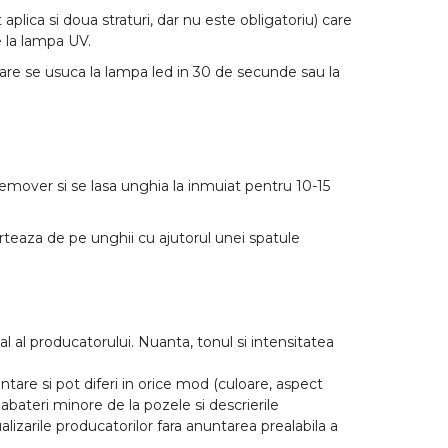
 aplica si doua straturi, dar nu este obligatoriu) care
 la lampa UV.
care se usuca la lampa led in 30 de secunde sau la
Remover si se lasa unghia la inmuiat pentru 10-15
arteaza de pe unghii cu ajutorul unei spatule
l al producatorului. Nuanta, tonul si intensitatea
tare si pot diferi in orice mod (culoare, aspect
abateri minore de la pozele si descrierile
lizarile producatorilor fara anuntarea prealabila a