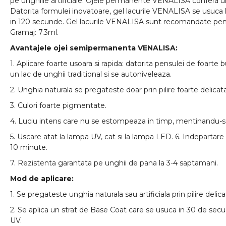
pe unghiile artificiale. Ojele permanente VENALISA confera u
Datorita formulei inovatoare, gel lacurile VENALISA se usuca 
in 120 secunde. Gel lacurile VENALISA sunt recomandate pent
Gramaj: 7.3ml.
Avantajele ojei semipermanenta VENALISA:
1. Aplicare foarte usoara si rapida: datorita pensulei de foarte
un lac de unghii traditional si se autoniveleaza.
2. Unghia naturala se pregateste doar prin pilire foarte delicata
3. Culori foarte pigmentate.
4. Luciu intens care nu se estompeaza in timp, mentinandu-s
5. Uscare atat la lampa UV, cat si la lampa LED. 6. Indepartare c
10 minute.
7. Rezistenta garantata pe unghii de pana la 3-4 saptamani.
Mod de aplicare:
1. Se pregateste unghia naturala sau artificiala prin pilire delica
2. Se aplica un strat de Base Coat care se usuca in 30 de sec
UV.