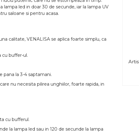
n luciu puternic care nu se estompeaza in timp.
la lampa led in doar 30 de secunde, iar la lampa UV
ru saloane si pentru acasa.
 buna calitate, VENALISA se aplica foarte simplu, ca
 cu buffer-ul.
Artis
e pana la 3-4 saptamani.
are nu necesita pilirea unghiilor, foarte rapida, in
ta cu bufferul.
unde la lampa led sau in 120 de secunde la lampa