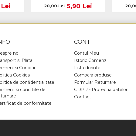
 Lei
5,90 Lei
20,00 Lei
20,0
NFO
CONT
espre noi
Contul Meu
ransport si Plata
Istoric Comenzi
ermeni si Conditii
Lista dorinte
olitica Cookies
Compara produse
olitica de confidentialitate
Formular Returnare
ermenii si conditiile de
GDPR - Protectia datelor
eturnare
Contact
ertificat de conformitate