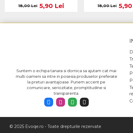
5,90 Lei
5,90
18,00 Lei
18,00 Lei
I
D
T
T
Suntem o echipa tanara si dornica sa ajutam cat mai
P
multi oameni sa intre in posesia produselor preferate
P
la preturi avantajoase. Punem accent pe
T
comunicare, seriozitate, promptitudine si
transparenta.
r
C
© 2025 Evoqe.ro - Toate drepturile rezervate