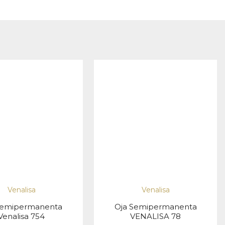
Venalisa
Venalisa
semipermanenta
Oja Semipermanenta
Venalisa 754
VENALISA 78