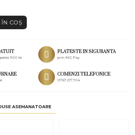
ÎN COŞ
ATUIT
PLATESTE IN SIGURANTA
peste 300 lei
prin ING Pay
URNARE
COMENZI TELEFONICE
ce
0767.217.704
DUSE ASEMANATOARE