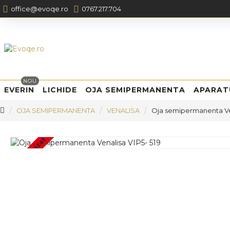
office@evoqe.ro
0767.217.704
NOU
EVERIN
LICHIDE
OJA SEMIPERMANENTA
APARAT
OJA SEMIPERMANENTA
VENALISA
Oja semipermanenta Ven
Stoc epuizat