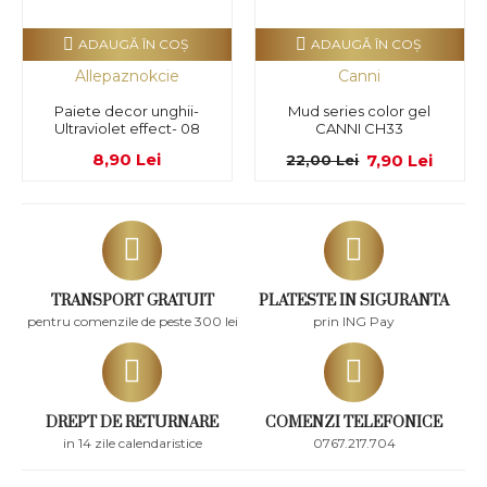
ADAUGĂ ÎN COŞ
ADAUGĂ ÎN COŞ
Allepaznokcie
Canni
Paiete decor unghii-
Mud series color gel
Ultraviolet effect- 08
CANNI CH33
8,90 Lei
7,90 Lei
22,00 Lei
TRANSPORT GRATUIT
PLATESTE IN SIGURANTA
pentru comenzile de peste 300 lei
prin ING Pay
DREPT DE RETURNARE
COMENZI TELEFONICE
in 14 zile calendaristice
0767.217.704