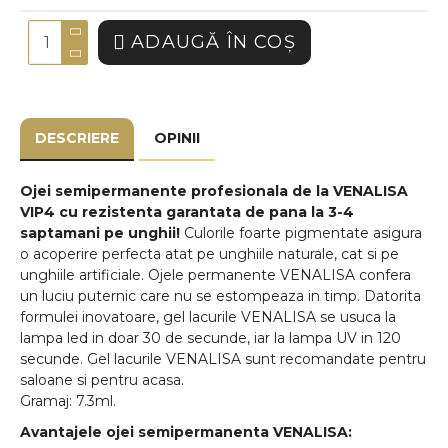
ADAUGĂ ÎN COŞ
DESCRIERE
OPINII
Ojei semipermanente
profesionala de la VENALISA
VIP4 cu rezistenta garantata de pana la 3-4
saptamani pe unghii!
Culorile foarte pigmentate asigura
o acoperire perfecta atat pe unghiile naturale, cat si pe
unghiile artificiale. Ojele permanente VENALISA confera
un luciu puternic care nu se estompeaza in timp. Datorita
formulei inovatoare, gel lacurile VENALISA se usuca la
lampa led in doar 30 de secunde, iar la lampa UV in 120
secunde. Gel lacurile VENALISA sunt recomandate pentru
saloane si pentru acasa.
Gramaj: 7.3ml.
Avantajele ojei semipermanenta VENALISA: