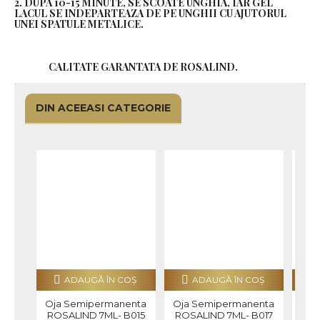
2. DUPA 10-15 MINUTE, SE SCOATE UNGHIA, IAR GEL
LACUL SE INDEPARTEAZA DE PE UNGHII CU AJUTORUL
UNEI SPATULE METALICE.
CALITATE GARANTATA DE ROSALIND.
DIN ACEEASI CATEGORIE
ADAUGĂ ÎN COŞ
ADAUGĂ ÎN COŞ
Oja Semipermanenta
Oja Semipermanenta
Oja
ROSALIND 7ML- B015
ROSALIND 7ML- B017
ROS