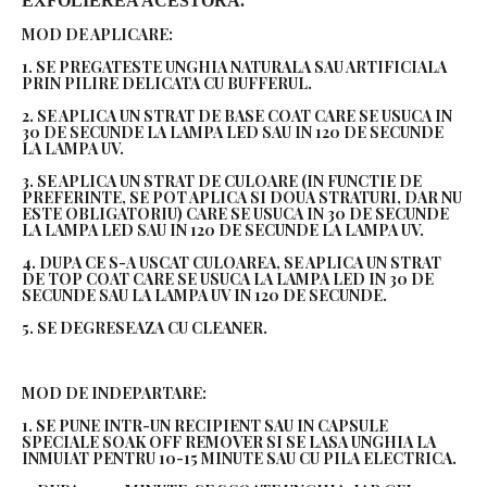
EXFOLIEREA ACESTORA.
MOD DE APLICARE:
1. SE PREGATESTE UNGHIA NATURALA SAU ARTIFICIALA
PRIN PILIRE DELICATA CU BUFFERUL.
2. SE APLICA UN STRAT DE BASE COAT CARE SE USUCA IN
30 DE SECUNDE LA LAMPA LED SAU IN 120 DE SECUNDE
LA LAMPA UV.
3. SE APLICA UN STRAT DE CULOARE (IN FUNCTIE DE
PREFERINTE, SE POT APLICA SI DOUA STRATURI, DAR NU
ESTE OBLIGATORIU) CARE SE USUCA IN 30 DE SECUNDE
LA LAMPA LED SAU IN 120 DE SECUNDE LA LAMPA UV.
4. DUPA CE S-A USCAT CULOAREA, SE APLICA UN STRAT
DE TOP COAT CARE SE USUCA LA LAMPA LED IN 30 DE
SECUNDE SAU LA LAMPA UV IN 120 DE SECUNDE.
5. SE DEGRESEAZA CU CLEANER.
MOD DE INDEPARTARE:
1. SE PUNE INTR-UN RECIPIENT SAU IN CAPSULE
SPECIALE SOAK OFF REMOVER SI SE LASA UNGHIA LA
INMUIAT PENTRU 10-15 MINUTE SAU CU PILA ELECTRICA.