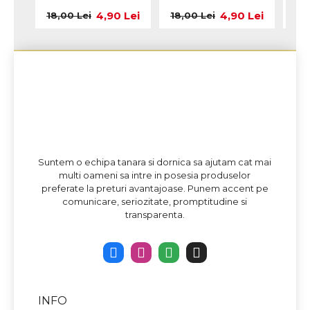
4,90 Lei
4,90 Lei
18,00 Lei
18,00 Lei
18,
Suntem o echipa tanara si dornica sa ajutam cat mai
multi oameni sa intre in posesia produselor
preferate la preturi avantajoase. Punem accent pe
comunicare, seriozitate, promptitudine si
transparenta.
INFO