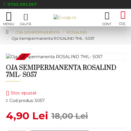
0765.581.267
OJA SEMIPERMANENTA
ROSALIND
Oja Semipermanenta ROSALIND 7ML- S057
Stoc epuizat
OJA SEMIPERMANENTA ROSALIND
7ML- S057
Stoc epuizat
Cod produs:
S057
4,90 Lei
18,00 Lei