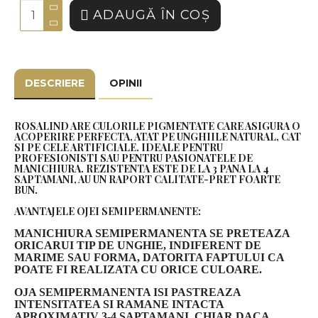
ADAUGĂ ÎN COŞ
DESCRIERE
OPINII
ROSALIND ARE CULORILE PIGMENTATE CARE ASIGURA O
ACOPERIRE PERFECTA, ATAT PE UNGHIILE NATURAL, CAT
SI PE CELE ARTIFICIALE. IDEALE PENTRU
PROFESIONISTI SAU PENTRU PASIONATELE DE
MANICHIURA. REZISTENTA ESTE DE LA 3 PANA LA 4
SAPTAMANI, AU UN RAPORT CALITATE-PRET FOARTE
BUN.
AVANTAJELE OJEI SEMIPERMANENTE:
MANICHIURA SEMIPERMANENTA SE PRETEAZA
ORICARUI TIP DE UNGHIE, INDIFERENT DE
MARIME SAU FORMA, DATORITA FAPTULUI CA
POATE FI REALIZATA CU ORICE CULOARE.
OJA SEMIPERMANENTA ISI PASTREAZA
INTENSITATEA SI RAMANE INTACTA
APROXIMATIV 3-4 SAPTAMANI, CHIAR DACA