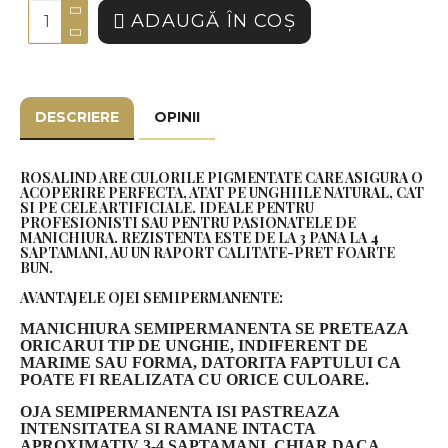
ADAUGĂ ÎN COŞ
DESCRIERE
OPINII
ROSALIND ARE CULORILE PIGMENTATE CARE ASIGURA O
ACOPERIRE PERFECTA, ATAT PE UNGHIILE NATURAL, CAT
SI PE CELE ARTIFICIALE. IDEALE PENTRU
PROFESIONISTI SAU PENTRU PASIONATELE DE
MANICHIURA. REZISTENTA ESTE DE LA 3 PANA LA 4
SAPTAMANI, AU UN RAPORT CALITATE-PRET FOARTE
BUN.
AVANTAJELE OJEI SEMIPERMANENTE:
MANICHIURA SEMIPERMANENTA SE PRETEAZA
ORICARUI TIP DE UNGHIE, INDIFERENT DE
MARIME SAU FORMA, DATORITA FAPTULUI CA
POATE FI REALIZATA CU ORICE CULOARE.
OJA SEMIPERMANENTA ISI PASTREAZA
INTENSITATEA SI RAMANE INTACTA
APROXIMATIV 3-4 SAPTAMANI, CHIAR DACA