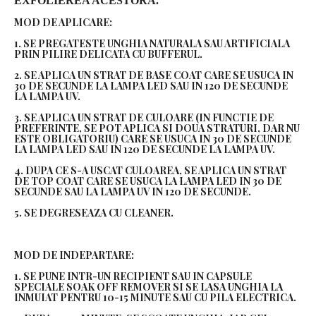
EXFOLIEREA ACESTORA.
MOD DE APLICARE:
1. SE PREGATESTE UNGHIA NATURALA SAU ARTIFICIALA
PRIN PILIRE DELICATA CU BUFFERUL.
2. SE APLICA UN STRAT DE BASE COAT CARE SE USUCA IN
30 DE SECUNDE LA LAMPA LED SAU IN 120 DE SECUNDE
LA LAMPA UV.
3. SE APLICA UN STRAT DE CULOARE (IN FUNCTIE DE
PREFERINTE, SE POT APLICA SI DOUA STRATURI, DAR NU
ESTE OBLIGATORIU) CARE SE USUCA IN 30 DE SECUNDE
LA LAMPA LED SAU IN 120 DE SECUNDE LA LAMPA UV.
4. DUPA CE S-A USCAT CULOAREA, SE APLICA UN STRAT
DE TOP COAT CARE SE USUCA LA LAMPA LED IN 30 DE
SECUNDE SAU LA LAMPA UV IN 120 DE SECUNDE.
5. SE DEGRESEAZA CU CLEANER.
MOD DE INDEPARTARE:
1. SE PUNE INTR-UN RECIPIENT SAU IN CAPSULE
SPECIALE SOAK OFF REMOVER SI SE LASA UNGHIA LA
INMUIAT PENTRU 10-15 MINUTE SAU CU PILA ELECTRICA.