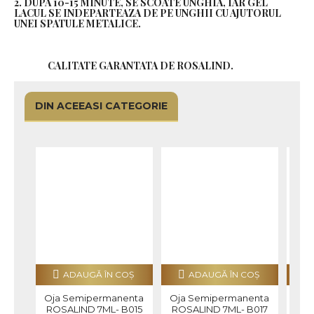
2. DUPA 10-15 MINUTE, SE SCOATE UNGHIA, IAR GEL
LACUL SE INDEPARTEAZA DE PE UNGHII CU AJUTORUL
UNEI SPATULE METALICE.
CALITATE GARANTATA DE ROSALIND.
DIN ACEEASI CATEGORIE
ADAUGĂ ÎN COŞ
ADAUGĂ ÎN COŞ
Oja Semipermanenta
Oja Semipermanenta
Oja
ROSALIND 7ML- B015
ROSALIND 7ML- B017
ROS