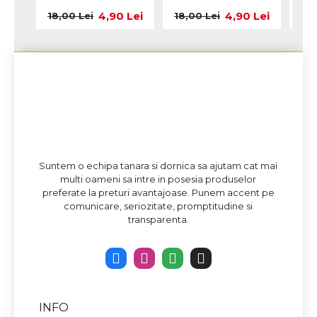
4,90 Lei
4,90 Lei
18,00 Lei
18,00 Lei
18,
Suntem o echipa tanara si dornica sa ajutam cat mai
multi oameni sa intre in posesia produselor
preferate la preturi avantajoase. Punem accent pe
comunicare, seriozitate, promptitudine si
transparenta.
INFO