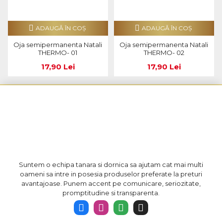
ADAUGĂ ÎN COŞ
ADAUGĂ ÎN COŞ
Oja semipermanenta Natali
Oja semipermanenta Natali
THERMO- 01
THERMO- 02
17,90 Lei
17,90 Lei
Suntem o echipa tanara si dornica sa ajutam cat mai multi
oameni sa intre in posesia produselor preferate la preturi
avantajoase. Punem accent pe comunicare, seriozitate,
promptitudine si transparenta.