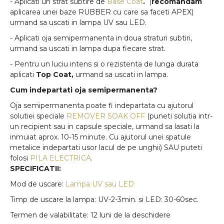
- Aplicati un strat subtire de
Base Coat
.
(
recomandam
aplicarea unei baze RUBBER cu care sa faceti APEX)
urmand sa uscati in lampa UV sau LED.
- Aplicati oja semipermanenta in doua straturi subtiri,
urmand sa uscati in lampa dupa fiecare strat.
- Pentru un luciu intens si o rezistenta de lunga durata
aplicati
Top Coat,
urmand sa uscati in lampa.
Cum indepartati oja semipermanenta?
Oja semipermanenta poate fi indepartata cu ajutorul
solutiei speciale
REMOVER SOAK OFF
(puneti solutia intr-
un recipient sau in capsule speciale, urmand sa lasati la
inmuiat aprox. 10-15 minute. Cu ajutorul unei spatule
metalice indepartati usor lacul de pe unghii) SAU puteti
folosi
PILA ELECTRICA
.
SPECIFICATII:
Mod de uscare:
Lampa UV sau LED
Timp de uscare la lampa: UV-2-3min. si LED: 30-60sec.
Termen de valabilitate: 12 luni de la deschidere