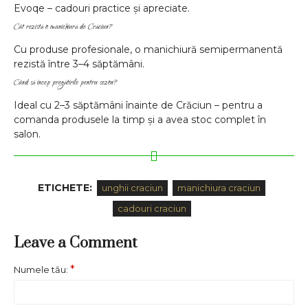
Evoqe – cadouri practice și apreciate.
Cât rezistă o manichiură de Crăciun?
Cu produse profesionale, o manichiură semipermanentă
rezistă între 3–4 săptămâni.
Când să încep pregătirile pentru sezon?
Ideal cu 2–3 săptămâni înainte de Crăciun – pentru a
comanda produsele la timp și a avea stoc complet în
salon.
ETICHETE:
unghii craciun
manichiura craciun
cadouri craciun
Leave a Comment
Numele tău: