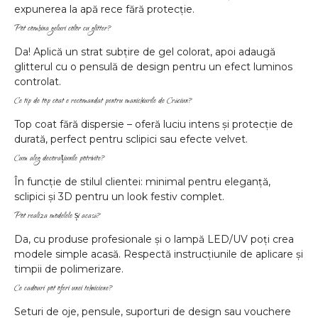
expunerea la apă rece fără protecție.
Pot combina geluri color cu glitter?
Da! Aplică un strat subțire de gel colorat, apoi adaugă
glitterul cu o pensulă de design pentru un efect luminos
controlat.
Ce tip de top coat e recomandat pentru manichiurile de Crăciun?
Top coat fără dispersie – oferă luciu intens și protecție de
durată, perfect pentru sclipici sau efecte velvet.
Cum aleg decorațiunile potrivite?
În funcție de stilul clientei: minimal pentru eleganță,
sclipici și 3D pentru un look festiv complet.
Pot realiza modelele și acasă?
Da, cu produse profesionale și o lampă LED/UV poți crea
modele simple acasă. Respectă instrucțiunile de aplicare și
timpii de polimerizare.
Ce cadouri pot oferi unei tehniciene?
Seturi de oje, pensule, suporturi de design sau vouchere