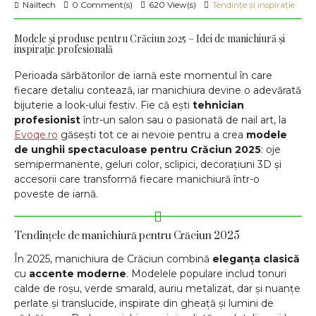
Nailtech
0 Comment(s)
620 View(s)
Tendințe și inspirație
Modele și produse pentru Crăciun 2025 – Idei de manichiură și
inspirație profesională
Perioada sărbătorilor de iarnă este momentul în care
fiecare detaliu contează, iar manichiura devine o adevărată
bijuterie a look-ului festiv. Fie că ești
tehnician
profesionist
într-un salon sau o pasionată de nail art, la
Evoqe.ro
găsești tot ce ai nevoie pentru a crea
modele
de unghii spectaculoase pentru Crăciun 2025
: oje
semipermanente, geluri color, sclipici, decorațiuni 3D și
accesorii care transformă fiecare manichiură într-o
poveste de iarnă.
Tendințele de manichiură pentru Crăciun 2025
În 2025, manichiura de Crăciun combină
eleganța clasică
cu
accente moderne
. Modelele populare includ tonuri
calde de roșu, verde smarald, auriu metalizat, dar și nuanțe
perlate și translucide, inspirate din gheață și lumini de