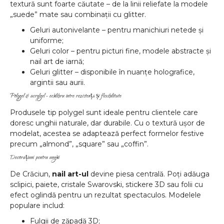
textură sunt foarte căutate – de la linii reliefate la modele
„suede” mate sau combinații cu glitter.
Geluri autonivelante – pentru manichiuri netede și
uniforme;
Geluri color – pentru picturi fine, modele abstracte și
nail art de iarnă;
Geluri glitter – disponibile în nuanțe holografice,
argintii sau aurii.
Polygel & acrylgel – echilibru între rezistență și flexibilitate
Produsele tip polygel sunt ideale pentru clientele care
doresc unghii naturale, dar durabile. Cu o textură ușor de
modelat, acestea se adaptează perfect formelor festive
precum „almond”, „square” sau „coffin”.
Decorațiuni pentru unghii
De Crăciun,
nail art-ul
devine piesa centrală. Poți adăuga
sclipici, paiete, cristale Swarovski, stickere 3D sau folii cu
efect oglindă pentru un rezultat spectaculos. Modelele
populare includ:
Fulgii de zăpadă 3D;