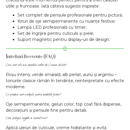
Crăciunul este momentul perfect pentru a oferi cadouri
utile și frumoase. Iată câteva sugestii inspirate:
Set complet de pensule profesionale pentru pictură;
Kituri de oje semipermanente cu nuanțe festive;
Lampă LED profesională cu timer;
Set de îngrijire pentru cuticule și piele;
Suport magnetic pentru display-uri de design.
Întrebări frecvente (FAQ)
Care sunt cele mai populare culori de Crăciun 2025?
Roșu intens, verde smarald, alb perlat, auriu și argintiu –
tonurile clasice rămân în tendințe, reinterpretate cu efecte
moderne.
Ce produse sunt esențiale pentru modelele festive?
Oje semipermanente, geluri color, top coat fără dispersie,
decorațiuni și pensule fine pentru detalii.
Cum protejez unghiile în sezonul rece?
Aplică uleiuri de cuticule, creme hidratante și evită