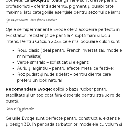
potrivite. La
Evoqe.ro
, toate gamele sunt create pentru
profesioniști – oferind aderență, pigment și durabilitate
maximă. Iată categoriile esențiale pentru sezonul de iarnă:
Oje semipermanente – baza fiecărei manichiuri
Ojele semipermanente Evoqe oferă acoperire perfectă în
1–2 straturi, rezistență de până la 4 săptămâni și luciu
intens. Pentru Crăciun 2025, cele mai populare culori sunt:
Roșu clasic (ideal pentru French inversat sau modele
minimaliste);
Verde smarald – sofisticat și elegant;
Auriu și argintiu – pentru efecte metalice festive;
Roz pudrat și nude sidefat – pentru cliente care
preferă un look natural.
Recomandare Evoqe:
aplică o bază rubber pentru
stabilitate și un top coat fără dispersie pentru strălucire de
durată.
Geluri UV și geluri color
Gelurile Evoqe sunt perfecte pentru construcție, extensie
și design 3D. În perioada sărbătorilor, modelele cu volum și