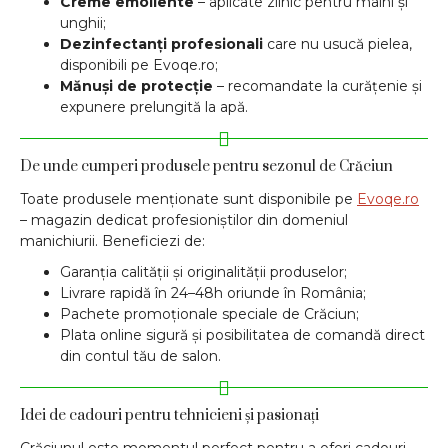
Creme emoliente
– aplicate zilnic pentru mâini și
unghii;
Dezinfectanți profesionali
care nu usucă pielea,
disponibili pe Evoqe.ro;
Mănuși de protecție
– recomandate la curățenie și
expunere prelungită la apă.
De unde cumperi produsele pentru sezonul de Crăciun
Toate produsele menționate sunt disponibile pe
Evoqe.ro
– magazin dedicat profesioniștilor din domeniul
manichiurii. Beneficiezi de:
Garanția calității și originalității produselor;
Livrare rapidă în 24–48h oriunde în România;
Pachete promoționale speciale de Crăciun;
Plata online sigură și posibilitatea de comandă direct
din contul tău de salon.
Idei de cadouri pentru tehnicieni și pasionați