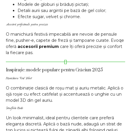
Modele de globuri și brăduți pictați;
Detalii aurii sau argintii pe bază de gel color;
Efecte sugar, velvet și chrome.
Accesorii profesionale pentru precizie
O manichiură festivă impecabilă are nevoie de pensule
fine, pusher-e, capete de freză și tampoane curate. Evoqe
oferă
accesorii premium
care îți oferă precizie și confort
la fiecare pas.
Inspirație: modele populare pentru Crăciun 2025
Manichiura Red Velvet
O combinație clasică de roșu mat și auriu metalic. Aplică o
ojă roșie cu efect catifelat și accentuează o unghie cu un
model 3D din gel auriu.
Snowflake Nude
Un look minimalist, ideal pentru clientele care preferă
eleganța discretă. Aplică o bază nude, adaugă un strat de
top lucios și pictează fulgi de zăpadă albi folosind geluri