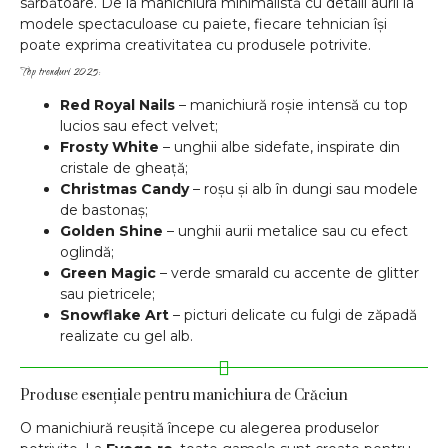
sărbătoare. De la manichiura minimalistă cu detalii aurii la
modele spectaculoase cu paiete, fiecare tehnician își
poate exprima creativitatea cu produsele potrivite.
Top trenduri 2025:
Red Royal Nails
– manichiură roșie intensă cu top
lucios sau efect velvet;
Frosty White
– unghii albe sidefate, inspirate din
cristale de gheață;
Christmas Candy
– roșu și alb în dungi sau modele
de bastonaș;
Golden Shine
– unghii aurii metalice sau cu efect
oglindă;
Green Magic
– verde smarald cu accente de glitter
sau pietricele;
Snowflake Art
– picturi delicate cu fulgi de zăpadă
realizate cu gel alb.
Produse esențiale pentru manichiura de Crăciun
O manichiură reușită începe cu alegerea produselor