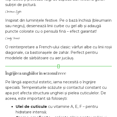
subțiri de pictură.
Christmas Lights
Inspirat din luminițele festive. Pe o bază închisă (bleumarin
sau negru), desenează linii curbe cu gel alb și adaugă
puncte colorate cu o pensulă fină – efect garantat!
Candy French
O reinterpretare a French-ului clasic: vârfuri albe cu linii roșii
diagonale, ca bastonașele de zahăr. Perfect pentru
modelele de sărbătoare cu aer jucăuș.
Îngrijirea unghiilor în sezonul rece
Pe lângă aspectul estetic, iarna necesită o îngrijire
specială. Temperaturile scăzute și contactul constant cu
apa pot afecta structura unghiei și pielea cuticulelor. De
aceea, este important să folosești:
Ulei de cuticule
cu vitamine A, E, F – pentru
hidratare intensă;