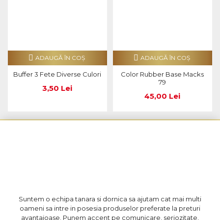
ADAUGĂ ÎN COŞ
ADAUGĂ ÎN COŞ
Buffer 3 Fete Diverse Culori
Color Rubber Base Macks
79
3,50 Lei
45,00 Lei
Suntem o echipa tanara si dornica sa ajutam cat mai multi
oameni sa intre in posesia produselor preferate la preturi
avantajoase. Punem accent pe comunicare, seriozitate,