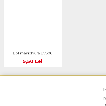
Bol manichiura BV500
5,50 Lei
I
D
T