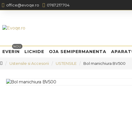
office@evoqe.ro
0767.217.704
NOU
EVERIN
LICHIDE
OJA SEMIPERMANENTA
APARAT
Ustensile si Accesorii
USTENSILE
Bol manichiura BV500