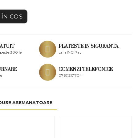
ÎN COŞ
ATUIT
PLATESTE IN SIGURANTA
peste 300 lei
prin ING Pay
URNARE
COMENZI TELEFONICE
ce
0767.217.704
DUSE ASEMANATOARE