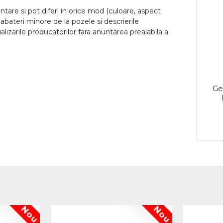
tare si pot diferi in orice mod (culoare, aspect
abateri minore de la pozele si descrierile
lizarile producatorilor fara anuntarea prealabila a
Ge
Nou
Nou