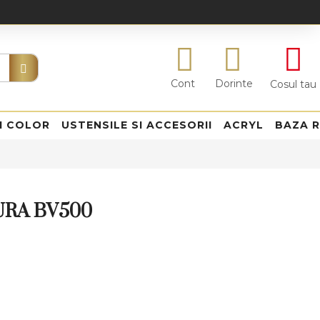
Cont
Dorinte
Cosul tau
I COLOR
USTENSILE SI ACCESORII
ACRYL
BAZA 
RA BV500