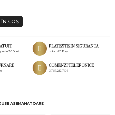
ÎN COŞ
ATUIT
PLATESTE IN SIGURANTA
peste 300 lei
prin ING Pay
URNARE
COMENZI TELEFONICE
ce
0767.217.704
DUSE ASEMANATOARE