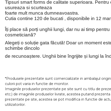
Tipsuri smart forms de calitate superioara. Pentr
usureaza si scurteaza
foarte mult munca dumneavoastra.
Cutia contine 120 de bucati , disponibile in 12 mari
Îți place să porți unghii lungi, dar nu ai timp pent
cosmeticiană?
Alegeți o soluție gata făcută! Doar un moment este
schimbe dincolo
de recunoaștere. Unghii bine îngrijite și lungi la î
*Produsele prezentate sunt comercializate in ambalajul origina
culorii pot varia in functie de monitor.
Imaginile produselor prezentate pe site sunt cu titlu de prezen
etc.) de imaginile produselor livrate, acestea putand prezenta 
prezentate pe site, acestea se pot modifica in functie de actua
utilizatorilor.