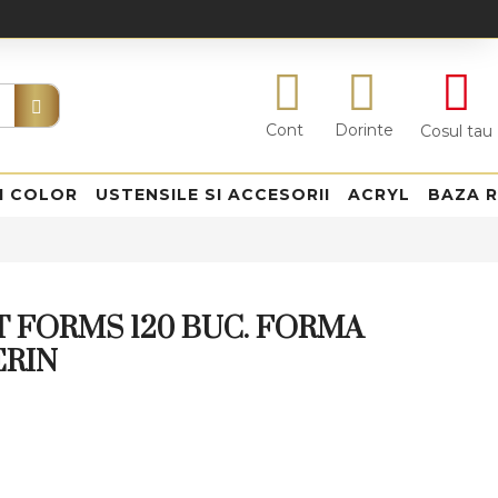
Cont
Dorinte
Cosul tau
I COLOR
USTENSILE SI ACCESORII
ACRYL
BAZA 
T FORMS 120 BUC. FORMA
ERIN