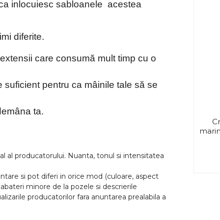
u ca inlocuiesc sabloanele acestea
mi diferite.
ru extensii care consumă mult timp cu o
 suficient pentru ca mâinile tale să se
ndemâna ta.
Cr
marim
l al producatorului. Nuanta, tonul si intensitatea
tare si pot diferi in orice mod (culoare, aspect
abateri minore de la pozele si descrierile
lizarile producatorilor fara anuntarea prealabila a