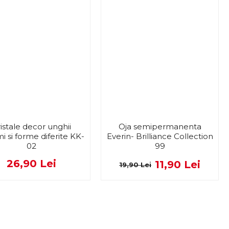
istale decor unghii
Oja semipermanenta
i si forme diferite KK-
Everin- Brilliance Collection
02
99
26,90 Lei
11,90 Lei
19,90 Lei