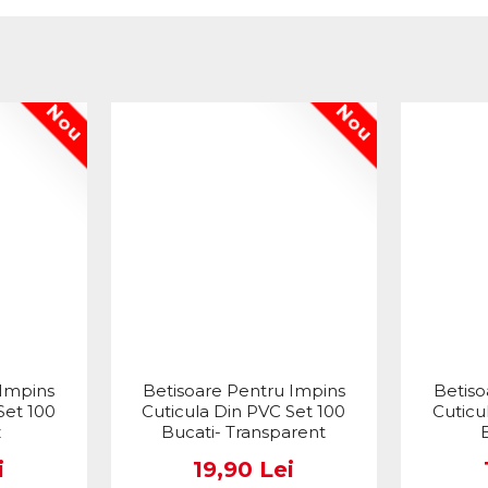
Nou
Nou
 Impins
Betisoare Pentru Impins
Betiso
Set 100
Cuticula Din PVC Set 100
Cuticu
z
Bucati- Transparent
i
19,90 Lei