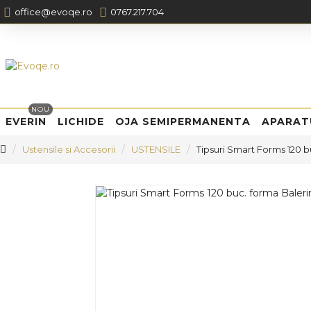
office@evoqe.ro
0767.217.704
NOU
EVERIN
LICHIDE
OJA SEMIPERMANENTA
APARAT
Ustensile si Accesorii
USTENSILE
Tipsuri Smart Forms 120 b