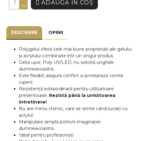
ADAUGĂ ÎN COŞ
DESCRIERE
OPINII
Polygelul oferă cele mai bune proprietăți ale gelului
și acrylului combinate într-un singur produs.
Gelul ușor, Poly UV/LED, nu solicită unghiile
dumneavoastră.
Este flexibil, asigură confort și protejează contra
ruperii.
Rezistență extraordinară pentru utilizatoare
pretențioase.
Rezistă până la următoarea
intretinere!
Nu are miros chimic, care se simte când lucrați cu
acrylul.
Manipulare simplă potrivit imaginației
dumneavoastră.
Ideal pentru profesioniști.