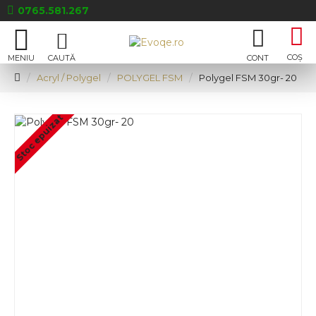
0765.581.267
Acryl / Polygel
POLYGEL FSM
Polygel FSM 30gr- 20
Stoc epuizat