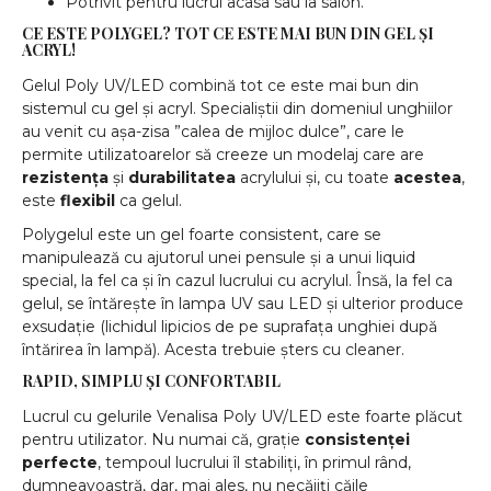
Potrivit pentru lucrul acasa sau la salon.
CE ESTE POLYGEL? TOT CE ESTE MAI BUN DIN GEL ȘI
ACRYL!
Gelul Poly UV/LED combină tot ce este mai bun din
sistemul cu gel și acryl. Specialiștii din domeniul unghiilor
au venit cu așa-zisa ”calea de mijloc dulce”, care le
permite utilizatoarelor să creeze un modelaj care are
rezistența
și
durabilitatea
acrylului și, cu toate
acestea
,
este
flexibil
ca gelul.
Polygelul este un gel foarte consistent, care se
manipulează cu ajutorul unei pensule și a unui liquid
special, la fel ca și în cazul lucrului cu acrylul. Însă, la fel ca
gelul, se întărește în lampa UV sau LED și ulterior produce
exsudație (lichidul lipicios de pe suprafața unghiei după
întărirea în lampă). Acesta trebuie șters cu cleaner.
RAPID, SIMPLU ȘI CONFORTABIL
Lucrul cu gelurile Venalisa Poly UV/LED este foarte plăcut
pentru utilizator. Nu numai că, grație
consistenței
perfecte
, tempoul lucrului îl stabiliți, în primul rând,
dumneavoastră, dar, mai ales, nu necăjiți căile