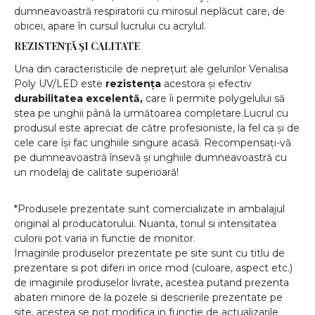
dumneavoastră respiratorii cu mirosul neplăcut care, de
obicei, apare în cursul lucrului cu acrylul.
REZISTENȚĂ ȘI CALITATE
Una din caracteristicile de neprețuit ale gelurilor Venalisa
Poly UV/LED este
rezistența
acestora și efectiv
durabilitatea excelentă,
care îi permite polygelului să
stea pe unghii până la următoarea completare.Lucrul cu
produsul este apreciat de către profesioniste, la fel ca și de
cele care își fac unghiile singure acasă. Recompensați-vă
pe dumneavoastră însevă și unghiile dumneavoastră cu
un modelaj de calitate superioară!
*Produsele prezentate sunt comercializate in ambalajul
original al producatorului. Nuanta, tonul si intensitatea
culorii pot varia in functie de monitor.
Imaginile produselor prezentate pe site sunt cu titlu de
prezentare si pot diferi in orice mod (culoare, aspect etc.)
de imaginile produselor livrate, acestea putand prezenta
abateri minore de la pozele si descrierile prezentate pe
site, acestea se pot modifica in functie de actualizarile