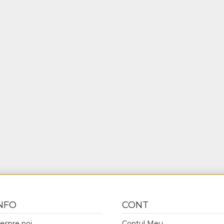
NFO
CONT
espre noi
Contul Meu