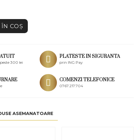
ÎN COŞ
ATUIT
PLATESTE IN SIGURANTA
peste 300 lei
prin ING Pay
URNARE
COMENZI TELEFONICE
ce
0767.217.704
DUSE ASEMANATOARE