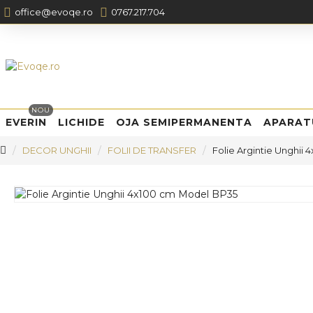
office@evoqe.ro
0767.217.704
NOU
EVERIN
LICHIDE
OJA SEMIPERMANENTA
APARAT
DECOR UNGHII
FOLII DE TRANSFER
Folie Argintie Unghii