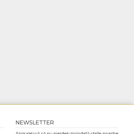
NEWSLETTER
Asigurați-vă că nu pierdeți niciodată știrile noastre