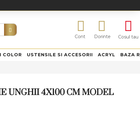
Cont
Dorinte
Cosul tau
I COLOR
USTENSILE SI ACCESORII
ACRYL
BAZA 
IE UNGHII 4X100 CM MODEL