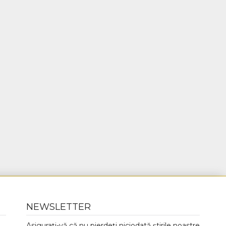
NEWSLETTER
Asigurați-vă că nu pierdeți niciodată știrile noastre