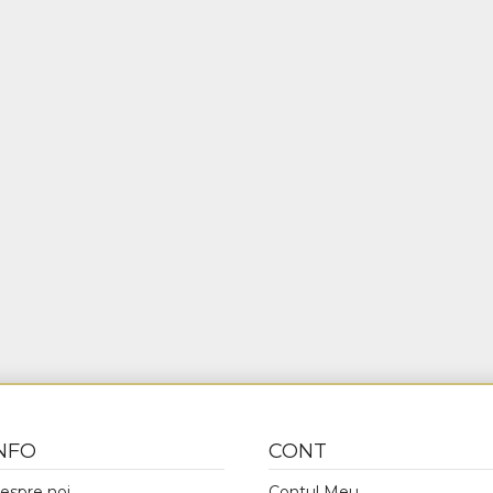
NFO
CONT
espre noi
Contul Meu