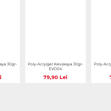
aya 30gr-
Poly-Acrylgel Kievskaya 30gr-
Poly-Acr
EVO04
i
79,90 Lei