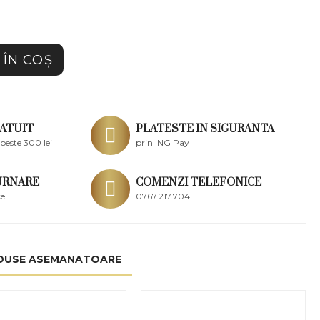
ÎN COŞ
ATUIT
PLATESTE IN SIGURANTA
peste 300 lei
prin ING Pay
URNARE
COMENZI TELEFONICE
ce
0767.217.704
DUSE ASEMANATOARE