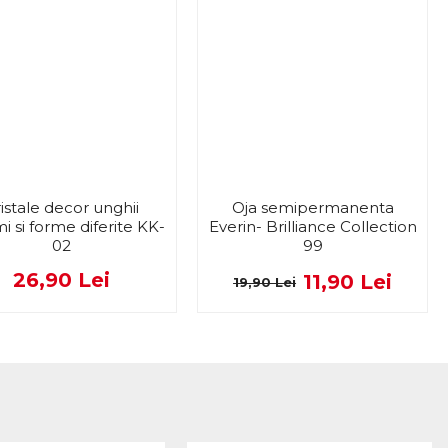
istale decor unghii
Oja semipermanenta
i si forme diferite KK-
Everin- Brilliance Collection
02
99
26,90 Lei
11,90 Lei
19,90 Lei