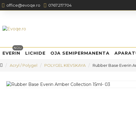
office@evoqe.ro
0767.217.704
NOU
EVERIN
LICHIDE
OJA SEMIPERMANENTA
APARAT
Acryl / Polygel
POLYGEL KIEVSKAYA
Rubber Base Everin A