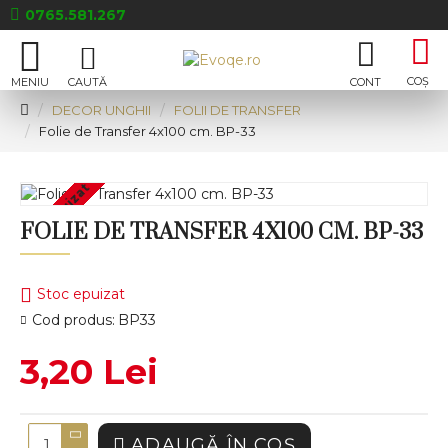
0765.581.267
DECOR UNGHII
FOLII DE TRANSFER
Folie de Transfer 4x100 cm. BP-33
Stoc epuizat
FOLIE DE TRANSFER 4X100 CM. BP-33
Stoc epuizat
Cod produs:
BP33
3,20 Lei
ADAUGĂ ÎN COŞ