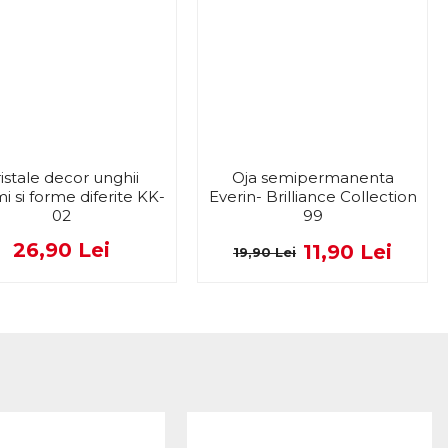
istale decor unghii
Oja semipermanenta
i si forme diferite KK-
Everin- Brilliance Collection
02
99
26,90 Lei
11,90 Lei
19,90 Lei