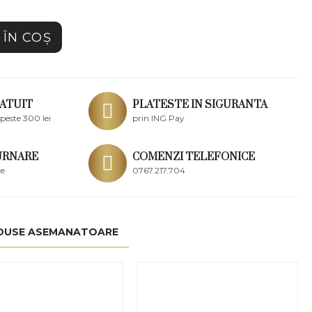
ÎN COŞ
ATUIT
PLATESTE IN SIGURANTA
peste 300 lei
prin ING Pay
URNARE
COMENZI TELEFONICE
ce
0767.217.704
DUSE ASEMANATOARE