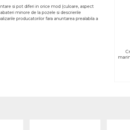
tare si pot diferi in orice mod (culoare, aspect
abateri minore de la pozele si descrierile
lizarile producatorilor fara anuntarea prealabila a
Cr
marim