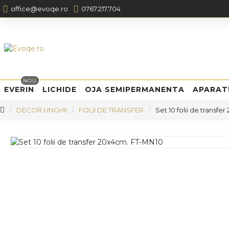
office@evoqe.ro
0767.217.704
NOU
EVERIN
LICHIDE
OJA SEMIPERMANENTA
APARAT
DECOR UNGHII
FOLII DE TRANSFER
Set 10 folii de transf