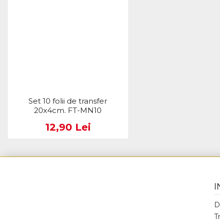
Set 10 folii de transfer
20x4cm. FT-MN10
12,90 Lei
I
D
T