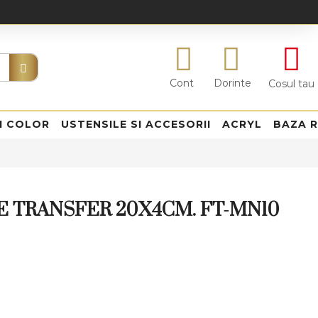
Cont
Dorinte
Cosul tau
I COLOR
USTENSILE SI ACCESORII
ACRYL
BAZA 
DE TRANSFER 20X4CM. FT-MN10