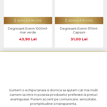
ADAUGĂ ÎN COŞ
ADAUGĂ ÎN COŞ
Degresant Everin 1000ml-
Degresant Everin 570ml-
mar verde
Capsuni
43,90 Lei
31,00 Lei
Suntem o echipa tanara si dornica sa ajutam cat mai multi
oameni sa intre in posesia produselor preferate la preturi
avantajoase. Punem accent pe comunicare, seriozitate,
promptitudine si transparenta.