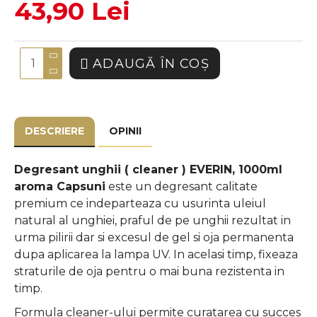
43,90 Lei
ADAUGĂ ÎN COŞ
DESCRIERE
OPINII
Degresant unghii ( cleaner ) EVERIN, 1000ml
aroma Capsuni
este un degresant calitate
premium ce indeparteaza cu usurinta uleiul
natural al unghiei, praful de pe unghii rezultat in
urma pilirii dar si excesul de gel si oja permanenta
dupa aplicarea la lampa UV. In acelasi timp,
fixeaza
straturile de oja pentru o mai buna rezistenta in
timp.
Formula cleaner-ului permite curatarea cu succes