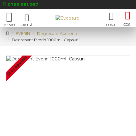
0765.581.267
EVERIN
Degresant-Acetona
Degresant Everin 1000ml- Capsuni
Stoc epuizat