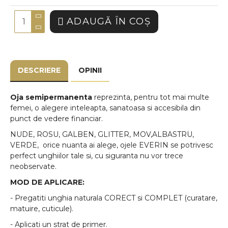
ADAUGĂ ÎN COŞ
DESCRIERE
OPINII
Oja semipermanenta
reprezinta, pentru tot mai multe
femei, o alegere inteleapta, sanatoasa si accesibila din
punct de vedere financiar.
NUDE, ROSU, GALBEN, GLITTER, MOV,ALBASTRU,
VERDE, orice nuanta ai alege, ojele EVERIN se potrivesc
perfect unghiilor tale si, cu siguranta nu vor trece
neobservate.
MOD DE APLICARE:
- Pregatiti unghia naturala CORECT si COMPLET (curatare,
matuire, cuticule).
- Aplicati un strat de primer.