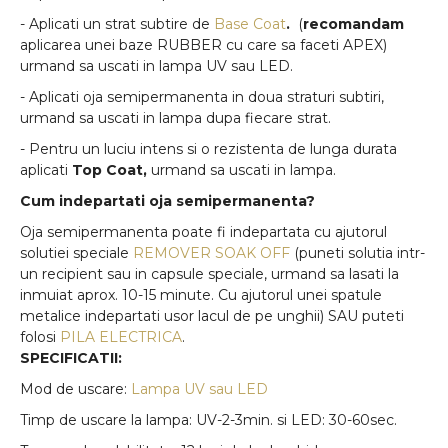
- Aplicati un strat subtire de
Base Coat
.
(
recomandam
aplicarea unei baze RUBBER cu care sa faceti APEX)
urmand sa uscati in lampa UV sau LED.
- Aplicati oja semipermanenta in doua straturi subtiri,
urmand sa uscati in lampa dupa fiecare strat.
- Pentru un luciu intens si o rezistenta de lunga durata
aplicati
Top Coat,
urmand sa uscati in lampa.
Cum indepartati oja semipermanenta?
Oja semipermanenta poate fi indepartata cu ajutorul
solutiei speciale
REMOVER SOAK OFF
(puneti solutia intr-
un recipient sau in capsule speciale, urmand sa lasati la
inmuiat aprox. 10-15 minute. Cu ajutorul unei spatule
metalice indepartati usor lacul de pe unghii) SAU puteti
folosi
PILA ELECTRICA
.
SPECIFICATII:
Mod de uscare:
Lampa UV sau LED
Timp de uscare la lampa: UV-2-3min. si LED: 30-60sec.