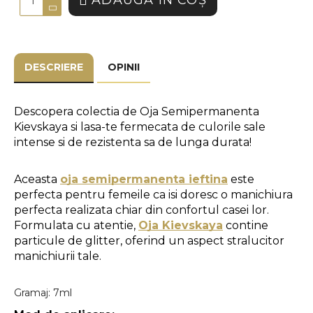
ADAUGĂ ÎN COŞ
DESCRIERE
OPINII
Descopera colectia de Oja Semipermanenta 
Kievskaya si lasa-te fermecata de culorile sale 
intense si de rezistenta sa de lunga durata!
Aceasta 
oja semipermanenta ieftina
 este 
perfecta pentru femeile ca isi doresc o manichiura 
perfecta realizata chiar din confortul casei lor. 
Formulata cu atentie, 
Oja Kievskaya
 contine 
particule de glitter, oferind un aspect stralucitor 
manichiurii tale. 
Gramaj: 7ml