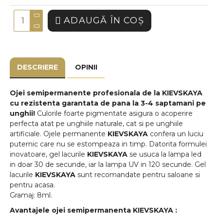
ADAUGĂ ÎN COŞ
DESCRIERE
OPINII
Ojei semipermanente
profesionala de la
KIEVSKAYA
cu rezistenta garantata de pana la 3-4 saptamani pe
unghii!
Culorile foarte pigmentate asigura o acoperire
perfecta atat pe unghiile naturale, cat si pe unghiile
artificiale. Ojele permanente
KIEVSKAYA
confera un luciu
puternic care nu se estompeaza in timp. Datorita formulei
inovatoare, gel lacurile
KIEVSKAYA
se usuca la lampa led
in doar 30 de secunde, iar la lampa UV in 120 secunde. Gel
lacurile
KIEVSKAYA
sunt recomandate pentru saloane si
pentru acasa.
Gramaj: 8ml.
Avantajele ojei semipermanenta
KIEVSKAYA
: