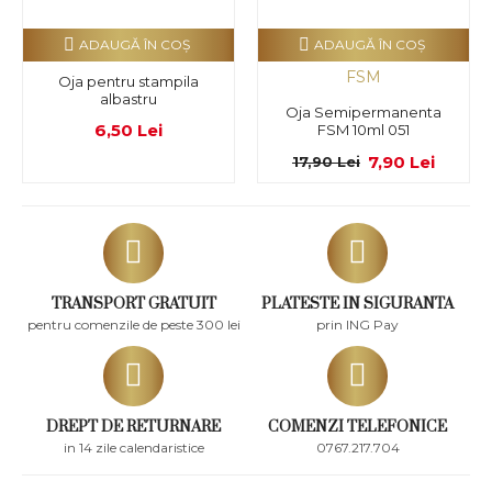
ADAUGĂ ÎN COŞ
ADAUGĂ ÎN COŞ
FSM
Oja pentru stampila
albastru
Oja Semipermanenta
6,50 Lei
FSM 10ml 051
7,90 Lei
17,90 Lei
TRANSPORT GRATUIT
PLATESTE IN SIGURANTA
pentru comenzile de peste 300 lei
prin ING Pay
DREPT DE RETURNARE
COMENZI TELEFONICE
in 14 zile calendaristice
0767.217.704