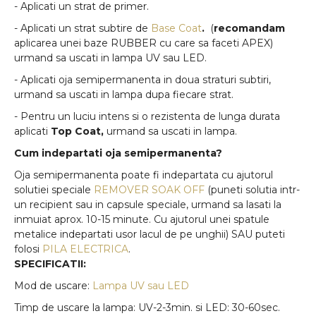
- Aplicati un strat de primer.
- Aplicati un strat subtire de
Base Coat
.
(
recomandam
aplicarea unei baze RUBBER cu care sa faceti APEX)
urmand sa uscati in lampa UV sau LED.
- Aplicati oja semipermanenta in doua straturi subtiri,
urmand sa uscati in lampa dupa fiecare strat.
- Pentru un luciu intens si o rezistenta de lunga durata
aplicati
Top Coat,
urmand sa uscati in lampa.
Cum indepartati oja semipermanenta?
Oja semipermanenta poate fi indepartata cu ajutorul
solutiei speciale
REMOVER SOAK OFF
(puneti solutia intr-
un recipient sau in capsule speciale, urmand sa lasati la
inmuiat aprox. 10-15 minute. Cu ajutorul unei spatule
metalice indepartati usor lacul de pe unghii) SAU puteti
folosi
PILA ELECTRICA
.
SPECIFICATII:
Mod de uscare:
Lampa UV sau LED
Timp de uscare la lampa: UV-2-3min. si LED: 30-60sec.