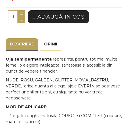
ADAUGĂ ÎN COŞ
DESCRIERE
OPINII
Oja semipermanenta
reprezinta, pentru tot mai multe
femei, o alegere inteleapta, sanatoasa si accesibila din
punct de vedere financiar.
NUDE, ROSU, GALBEN, GLITTER, MOV,ALBASTRU,
VERDE, orice nuanta ai alege, ojele EVERIN se potrivesc
perfect unghiilor tale si, cu siguranta nu vor trece
neobservate.
MOD DE APLICARE:
- Pregatiti unghia naturala CORECT si COMPLET (curatare,
matuire, cuticule).