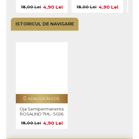
4,90 Lei
4,90 Lei
18,00 Lei
18,00 Lei
18,
ISTORICUL DE NAVIGARE
ADAUGĂ ÎN COŞ
Oja Semipermanenta
ROSALIND 7ML- S026
4,90 Lei
18,00 Lei