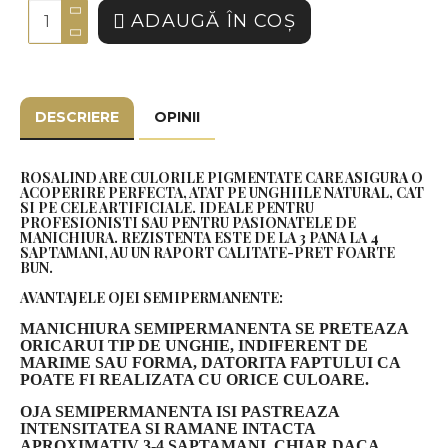
ADAUGĂ ÎN COŞ
DESCRIERE
OPINII
ROSALIND ARE CULORILE PIGMENTATE CARE ASIGURA O
ACOPERIRE PERFECTA, ATAT PE UNGHIILE NATURAL, CAT
SI PE CELE ARTIFICIALE. IDEALE PENTRU
PROFESIONISTI SAU PENTRU PASIONATELE DE
MANICHIURA. REZISTENTA ESTE DE LA 3 PANA LA 4
SAPTAMANI, AU UN RAPORT CALITATE-PRET FOARTE
BUN.
AVANTAJELE OJEI SEMIPERMANENTE:
MANICHIURA SEMIPERMANENTA SE PRETEAZA
ORICARUI TIP DE UNGHIE, INDIFERENT DE
MARIME SAU FORMA, DATORITA FAPTULUI CA
POATE FI REALIZATA CU ORICE CULOARE.
OJA SEMIPERMANENTA ISI PASTREAZA
INTENSITATEA SI RAMANE INTACTA
APROXIMATIV 3-4 SAPTAMANI, CHIAR DACA