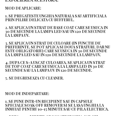
EXFOLIEREA ACESTORA.
MOD DE APLICARE:
1. SE PREGATESTE UNGHIA NATURALA SAU ARTIFICIALA
PRIN PILIRE DELICATA CU BUFFERUL.
2. SE APLICA UN STRAT DE BASE COAT CARE SE USUCA IN
30 DE SECUNDE LA LAMPA LED SAU IN 120 DE SECUNDE
LA LAMPA UV.
3. SE APLICA UN STRAT DE CULOARE (IN FUNCTIE DE
PREFERINTE, SE POT APLICA SI DOUA STRATURI, DAR NU
ESTE OBLIGATORIU) CARE SE USUCA IN 30 DE SECUNDE
LA LAMPA LED SAU IN 120 DE SECUNDE LA LAMPA UV.
4. DUPA CE S-A USCAT CULOAREA, SE APLICA UN STRAT
DE TOP COAT CARE SE USUCA LA LAMPA LED IN 30 DE
SECUNDE SAU LA LAMPA UV IN 120 DE SECUNDE.
5. SE DEGRESEAZA CU CLEANER.
MOD DE INDEPARTARE:
1. SE PUNE INTR-UN RECIPIENT SAU IN CAPSULE
SPECIALE SOAK OFF REMOVER SI SE LASA UNGHIA LA
INMUIAT PENTRU 10-15 MINUTE SAU CU PILA ELECTRICA.