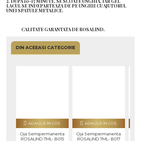
2. DUPA 10-15 MINUTE, SE SCOATE UNGHIA, IAR GEL
LACUL SE INDEPARTEAZA DE PE UNGHII CU AJUTORUL
UNEI SPATULE METALICE.
CALITATE GARANTATA DE ROSALIND.
DIN ACEEASI CATEGORIE
ADAUGĂ ÎN COŞ
ADAUGĂ ÎN COŞ
Oja Semipermanenta
Oja Semipermanenta
Oja
ROSALIND 7ML- B015
ROSALIND 7ML- B017
ROS