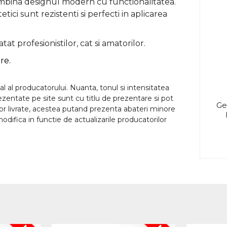
 imbina designul modern cu functionalitatea.
tici sunt rezistenti si perfecti
in aplicarea
at profesionistilor, cat si amatorilor.
re.
l al producatorului. Nuanta, tonul si intensitatea
rezentate pe site sunt cu titlu de prezentare si pot
Ge
lor livrate, acestea putand prezenta abateri minore
odifica in functie de actualizarile producatorilor