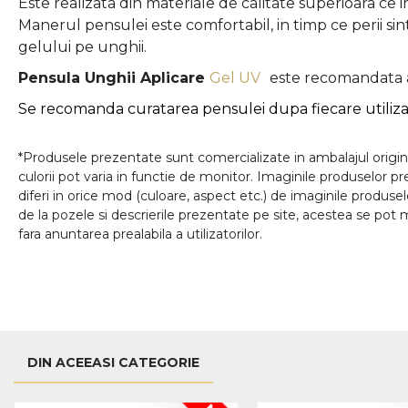
Este realizata din materiale de calitate superioara ce
Manerul pensulei este comfortabil, in timp ce perii sinte
gelului pe unghii.
Pensula Unghii Aplicare
Gel UV
este recomandata at
Se recomanda curatarea pensulei dupa fiecare utiliza
*Produsele prezentate sunt comercializate in ambalajul origina
culorii pot varia in functie de monitor. Imaginile produselor p
diferi in orice mod (culoare, aspect etc.) de imaginile produse
de la pozele si descrierile prezentate pe site, acestea se pot m
fara anuntarea prealabila a utilizatorilor.
DIN ACEEASI CATEGORIE