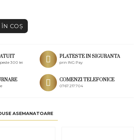
ÎN COŞ
ATUIT
PLATESTE IN SIGURANTA
peste 300 lei
prin ING Pay
URNARE
COMENZI TELEFONICE
ce
0767.217.704
DUSE ASEMANATOARE