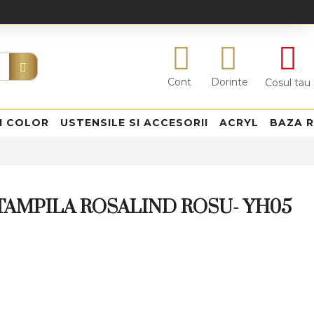
Cont
Dorinte
Cosul tau
I COLOR
USTENSILE SI ACCESORII
ACRYL
BAZA 
TAMPILA ROSALIND ROSU- YH05