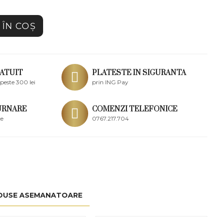
ÎN COŞ
ATUIT
PLATESTE IN SIGURANTA
peste 300 lei
prin ING Pay
URNARE
COMENZI TELEFONICE
ce
0767.217.704
DUSE ASEMANATOARE