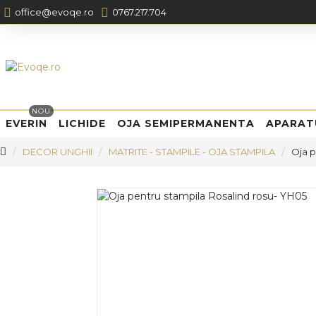
office@evoqe.ro
0767.217.704
NOU
EVERIN
LICHIDE
OJA SEMIPERMANENTA
APARAT
DECOR UNGHII
MATRITE - STAMPILE - OJA STAMPILA
Oja p